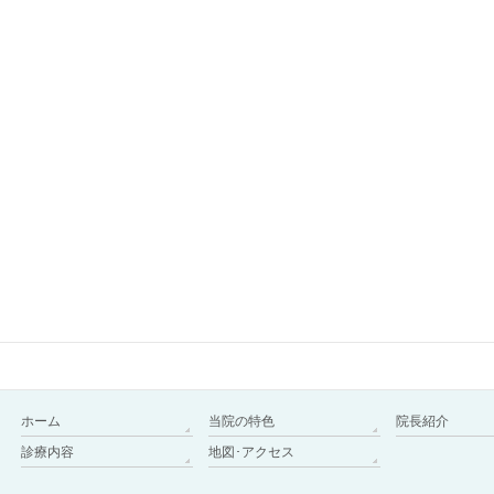
ホーム
当院の特色
院長紹介
診療内容
地図･アクセス